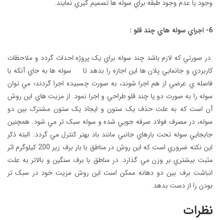
وجود يا عدم وجود طبقه براي سوله ها تصميم گيري نمايند.
6- اجراي سوله هاي چند قلو :
در صورتي که لازم باشد چند سوله براي يک پروژه احداث گردد و ملاحظات
کاربردي و جانمايي پلان ها اين اجازه را بدهد تا سوله ها به جاي آنکه با
فاصله ي عرضي از هم اجرا شوند، به صورت چسبيده اجرا گردند؛ مي توان
سوله را به صورت دو يا چند قلو طراحي و اجرا نمود. از مزيت هاي اين روش
آن است که به علت حذف يک ستون و ايجاد يک ستون مشترک بين دو
سوله، در مصرف فولاد صرفه جويي شده و سوله سبک تر مي شود. همچنين
جابجايي سوله تحت بارهاي جانبي مانند باد بهتر کنترل مي گردد. البته ذکر
اين نکته ضروري است که اين روش در مناطق با بار برف زير 200 کيلوگرم اثر
مثبت بيشتري بر وزن مي گذارد. در مناطق با برف سنگين و بالاتر به علت
انباشت برف بين دو دهانه ممکن است اين روش مزيت خود در سبک تر
بودن را از دست بدهد.
نظرات