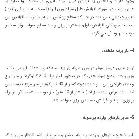
وجود دارند و کاهش يا افزايش طول سوله تاثيري در وجود آنها ندارد به
همين سبب در صورت افزايش طول سوله وزن آنها (نسبت به وزن کلي قابها)
تغيير چنداني نمي کند در حاليکه سطح پوشش سوله به مراتب افزايش مي
يابد. به طور کلي افزايش طول، بيشتر بر وزن واحد سطح سوله موثر است و
موجب بهبود آن مي گردد.
4- بار برف منطقه:
از مهمترين عوامل موثر در وزن سوله بار برف منطقه ي احداث آن مي باشد.
وزن واحد سطح سوله هايي که در مناطق با بار برف 200 کيلوگرم بر متر مربع
و بالاتر طراحي مي شوند به ندرت کمتر از 40 کيلوگرم بر متر مربع بدست مي
آيد. البته عرض دهانه زياد ( بيشتر از 20 متر) نيز موجب تشديد اثر بار برف
بر وزن سوله و افزايش تصاعدي وزن خواهد شد.
5- ساير بارهاي وارده بر سوله :
اصولا هرچه بارهاي وارده بر سوله بيشتر و متنوع تر باشد انتظار مي رود که