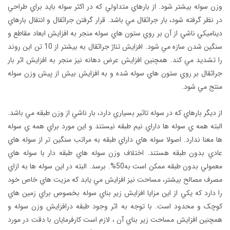
وزن سوله بيشتر شود. از بارهاي متداولي که در اکثر سوله بايد براي طراحي
در نظر گرفته شود، بار جراثقال مي باشد. قرار گرفتن جراثقال و انتقال بارهاي
ديناميکي ناشي از آن بر روي ستون هاي سوله منجر به افزايش ابعاد مقاطع و
سنگين شدن سازه مي شود. افزايش تناژ جراثقال به بيشتر از 10 تن اين روند
را تشديد مي کند. همچنين افزايش عرض دهانه نيز منجر به افزايش اثر بار
جراثقال بر روي ستون هاي سوله شده و به افزايش بيش از پيش وزن سوله
منتج مي شود.
از ديگر بارهاي که در سوله تاثير بسياري دارد، بار ناشي از وزن طبقه مي باشد.
البته همه ي سوله ها داراي نيم طبقه نيستند و اين مورد براي همه ي سوله
ها معنا ندارد. اصولا سوله هاي داراي طبقه به مراتب سنگين تر از سوله هاي
عادي بدون طبقه هستند. اختلاف وزن سوله هاي طبقه دار با سوله هاي
معمولي بدون طبقه ممکن است به50%. برسد. البته در اين سوله ها به ازاي
مصرف مصالح بيشتر، مساحت نيز افزايش مي يابد که مزيت هاي خاص خود
را دارد که يکي از اين مزايا افزايش زير بناي سوله بخصوص براي زمين هاي
کوچک و محدود است. با توجه به اثر وجود طبقه درافزايش وزن سوله و
همچنين افزايش مساحت زير بناي آن ، لازم است کارفرمايان با دقت در مورد