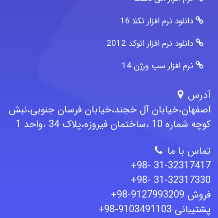
دانلود نرم افزار تکلا 16
دانلود نرم افزار اتوکد 2012
نرم افزار سپ ورژن 14
آدرس
اصفهان،خیابان آل خجند،خیابان فرسان جنوبی،نبش
کوچه شماره 10 ،ساختمان فیروزه،پلاک 34 ،واحد 1
تماس با ما
+98- 31-32317417
+98- 31-32317330
+98-9127993209 فروش
+98-9103491103 پشتیبانی