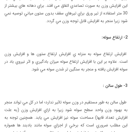
اين افزايش وزن به صورت تصاعدي اتفاق مي افتد. براي دهانه هاي بيشتر از
30 متر استفاده از تير ورق براي تيرهاي سقف بدون ستون مياني توصيه نمي
شود زيرا منجر به افزايش قابل توجه وزن مي گردد.
2- ارتفاع سوله:
افزايش ارتفاع سوله به منزله ي افزايش ارتفاع ستون ها و افزايش وزن
است. علاوه بر اين با افزايش ارتفاع سوله ميزان بادگيري و اثر نيروي باد در
سوله افزايش يافته و منجر به سنگين تر شدن سوله مي شود.
3- طول سالن :
طول سالن به طور مستقيم در وزن سوله تاثير ندارد؛ اما در کل مي تواند منجر
به بهبود وزن واحد سطح سوله شود زيرا به ازاي افزايش وزن (به علت
افزايش تعداد قابها) مساحت سوله نيز افزايش مي يابد. همچنين توجه به
اين مطلب ضروري است که برخي از اجزاي سوله مانند بادبند ها همواره