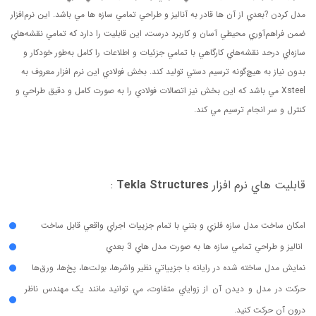
مدل کردن ?بعدي از آن ها قادر به آناليز و طراحي تمامي سازه ها مي باشد. اين نرم‌افزار
ضمن فراهم‌آوري محيطي آسان و کاربرد درست، اين قابليت را دارد که تمامي نقشه‌هاي
سازه‌اي درحد نقشه‌هاي کارگاهي با تمامي جزئيات و اطلاعات را کامل به‌طور خودکار و
بدون نياز به هيچ‌گونه ترسيم دستي توليد کند. بخش فولادي اين نرم افزار معروف به
Xsteel مي باشد که اين بخش نيز اتصالات فولادي را به صورت کامل و دقيق طراحي و
کنترل و سر انجام ترسيم مي کند.
قابليت هاي نرم افزار
Tekla Structures
:
امکان ساخت مدل سازه فلزي و بتني با تمام جزييات اجراي واقعي قابل ساخت
اناليز و طراحي تمامي سازه ها به صورت مدل هاي 3 بعدي
نمايش مدل ساخته شده در رايانه با جزيياتي نظير واشرها، بولت‌ها، پخ‌ها، ورق‌ها
حرکت در مدل و ديدن آن از زواياي متفاوت، مي توانيد مانند يک مهندس ناظر
درون آن حرکت كنيد.