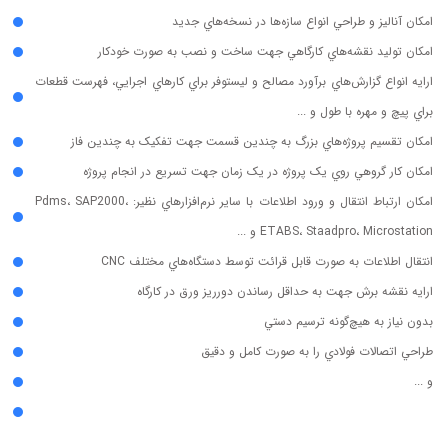
امكان آناليز و طراحي انواع سازه‌ها در نسخه‌هاي جديد
امكان توليد نقشه‌هاي كارگاهي جهت ساخت و نصب به صورت خودكار
ارايه انواع گزارش‌هاي برآورد مصالح و ليستوفر براي كارهاي اجرايي، فهرست قطعات
براي پيچ و مهره با طول و ...
امكان تقسيم پروژه‌هاي بزرگ به چندين قسمت جهت تفكيک به چندين فاز
امكان كار گروهي روي يک پروژه در يک زمان جهت تسريع در انجام پروژه
امكان ارتباط انتقال و ورود اطلاعات با ساير نرم‌افزارهاي نظير: Pdms، SAP2000،
ETABS، Staadpro، Microstation و ...
انتقال اطلاعات به صورت قابل قرائت توسط دستگاه‌هاي مختلف CNC
ارايه نقشه برش جهت به حداقل رساندن دورريز ورق در كارگاه
بدون نياز به هيچ‌گونه ترسيم دستي
طراحي اتصالات فولادي را به صورت کامل و دقيق
و ...